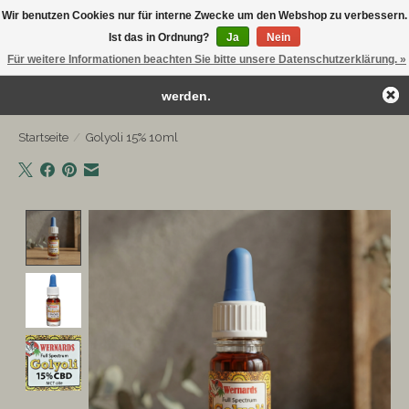
Wir benutzen Cookies nur für interne Zwecke um den Webshop zu verbessern.
← Zurück zum Backoffice
Dieser Shop befindet sich im Aufbau.
Ist das in Ordnung?
Ja
Nein
Kostenloser Versand ab €75
Eventuell können nicht alle Bestellungen eingehalten oder erfüllt
Für weitere Informationen beachten Sie bitte unsere Datenschutzerklärung. »
Wunschzettel
Ihr Warenk
werden.
Startseite
/
Golyoli 15% 10ml
Product image slideshow Items