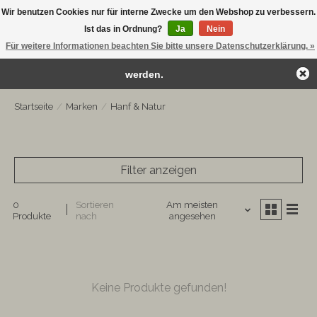
Wir benutzen Cookies nur für interne Zwecke um den Webshop zu verbessern.
← Zurück zum Backoffice
Dieser Shop befindet sich im Aufbau.
Ist das in Ordnung?
Ja
Nein
Kostenloser Versand ab €75
Eventuell können nicht alle Bestellungen eingehalten oder erfüllt
Für weitere Informationen beachten Sie bitte unsere Datenschutzerklärung. »
Wunschzettel
Ihr Warenk
werden.
Startseite
/
Marken
/
Hanf & Natur
Filter anzeigen
0
Sortieren
Am meisten
Produkte
nach
angesehen
Keine Produkte gefunden!