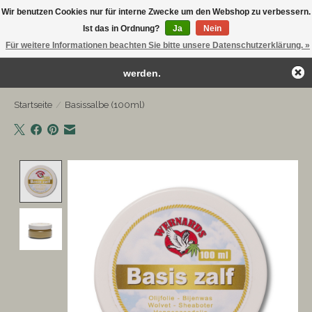
Wir benutzen Cookies nur für interne Zwecke um den Webshop zu verbessern.
← Zurück zum Backoffice
Dieser Shop befindet sich im Aufbau.
Ist das in Ordnung?
Ja
Nein
Kostenloser Versand ab €75
Eventuell können nicht alle Bestellungen eingehalten oder erfüllt
Für weitere Informationen beachten Sie bitte unsere Datenschutzerklärung. »
Wunschzettel
Ihr Warenk
werden.
Startseite
/
Basissalbe (100ml)
Product image slideshow Items