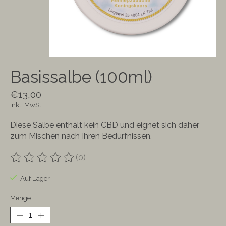
Basissalbe (100ml)
€13,00
Inkl. MwSt.
Diese Salbe enthält kein CBD und eignet sich daher
zum Mischen nach Ihren Bedürfnissen.
(0)
Die Bewertung dieses Produkts ist
0
von 5
Auf Lager
Menge: